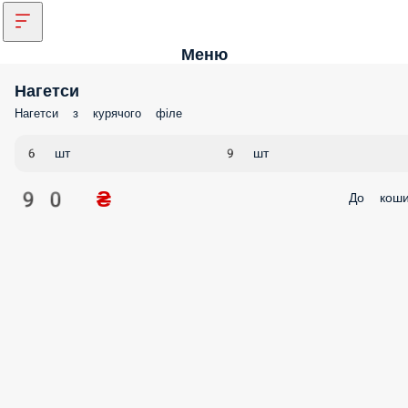
Меню
Нагетси
Нагетси з курячого філе
6 шт
9 шт
90 ₴
До коши